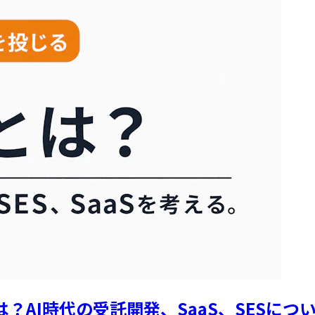
は？AI時代の受託開発、SaaS、SESにつ