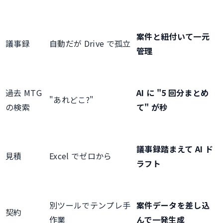
案件と紐付いて一元
議事録
自動だが Drive で孤立
管理
過去 MTG
AI に "5 回分まとめ
"あれどこ?"
の検索
て" が秒
議事録踏まえて AI ド
見積
Excel でゼロから
ラフト
別ツールでテンプレ手
案件データを差し込
契約
作業
んで一発生成