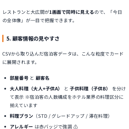
レストランと大広間が
1画面で同時に見える
ので、「今日
の全体像」が一目で把握できます。
5. 顧客情報の見やすさ
CSVから取り込んだ宿泊客データは、こんな粒度でカード
に展開されます。
部屋番号
と
顧客名
大人料理（大人+子供A）
と
子供料理（子供B）
を分け
て表示 ※宿泊客の人数構成をホテル業界の料理区分に
揃えています
料理プラン
（STD / グレードアップ / 滞在料理）
アレルギー
は赤バッジで強調 ⚠