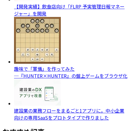
【開発実績】飲食店向け「FLRP 予実管理日報マネー
ジャー」を開発
趣味で「軍儀」を作ってみた
─『HUNTER×HUNTER』の盤上ゲームをブラウザ化
建設業の業務フローをまるごと1アプリに。中小企業
向けの専用SaaSをプロトタイプで作りました