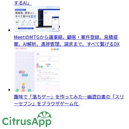
するAI」
MeetのMTGから議事録、顧客・案件登録、見積提
案、AI解析、進捗管理、請求まで、すべて繋げるDX
趣味で「落ちゲー」を作ってみた─幽遊白書の『スリ
ーセブン』をブラウザゲーム化