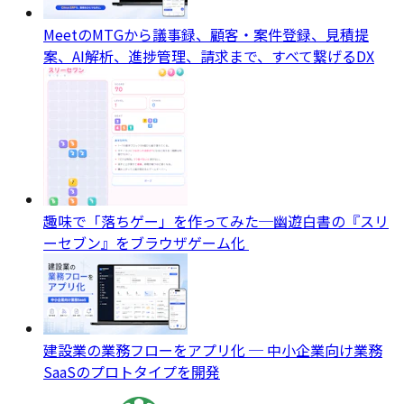
MeetのMTGから議事録、顧客・案件登録、見積提
案、AI解析、進捗管理、請求まで、すべて繋げるDX
趣味で「落ちゲー」を作ってみた─幽遊白書の『スリ
ーセブン』をブラウザゲーム化
建設業の業務フローをアプリ化 ─ 中小企業向け業務
SaaSのプロトタイプを開発