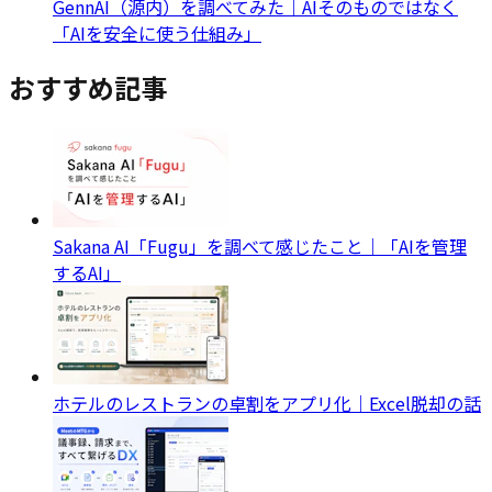
GennAI（源内）を調べてみた｜AIそのものではなく
「AIを安全に使う仕組み」
おすすめ記事
Sakana AI「Fugu」を調べて感じたこと｜「AIを管理
するAI」
ホテルのレストランの卓割をアプリ化｜Excel脱却の話