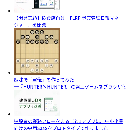
【開発実績】飲食店向け「FLRP 予実管理日報マネー
ジャー」を開発
趣味で「軍儀」を作ってみた
─『HUNTER×HUNTER』の盤上ゲームをブラウザ化
建設業の業務フローをまるごと1アプリに。中小企業
向けの専用SaaSをプロトタイプで作りました