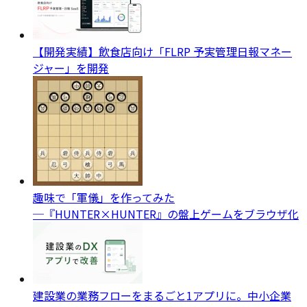
【開発実績】飲食店向け「FLRP 予実管理日報マネー
ジャー」を開発
趣味で「軍儀」を作ってみた
─『HUNTER×HUNTER』の盤上ゲームをブラウザ化
建設業の業務フローをまるごと1アプリに。中小企業