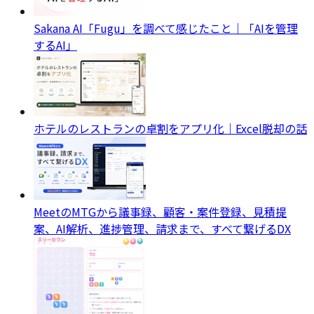
Sakana AI「Fugu」を調べて感じたこと｜「AIを管理
するAI」
ホテルのレストランの卓割をアプリ化｜Excel脱却の話
MeetのMTGから議事録、顧客・案件登録、見積提
案、AI解析、進捗管理、請求まで、すべて繋げるDX