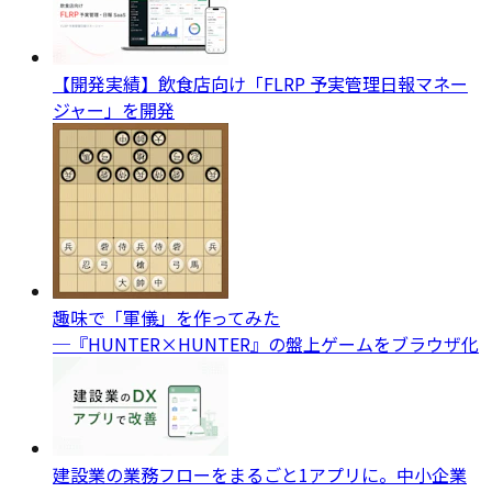
【開発実績】飲食店向け「FLRP 予実管理日報マネー
ジャー」を開発
趣味で「軍儀」を作ってみた
─『HUNTER×HUNTER』の盤上ゲームをブラウザ化
建設業の業務フローをまるごと1アプリに。中小企業