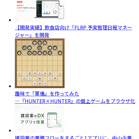
【開発実績】飲食店向け「FLRP 予実管理日報マネー
ジャー」を開発
趣味で「軍儀」を作ってみた
─『HUNTER×HUNTER』の盤上ゲームをブラウザ化
建設業の業務フローをまるごと1アプリに。中小企業