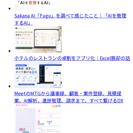
Sakana AI「Fugu」を調べて感じたこと｜「AIを管理
するAI」
ホテルのレストランの卓割をアプリ化｜Excel脱却の話
MeetのMTGから議事録、顧客・案件登録、見積提
案、AI解析、進捗管理、請求まで、すべて繋げるDX