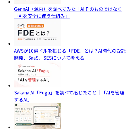
GennAI（源内）を調べてみた｜AIそのものではなく
「AIを安全に使う仕組み」
AWSが10億ドルを投じる「FDE」とは？AI時代の受託
開発、SaaS、SESについて考える
Sakana AI「Fugu」を調べて感じたこと｜「AIを管理
するAI」