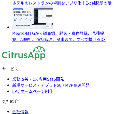
ホテルのレストランの卓割をアプリ化｜Excel脱却の話
MeetのMTGから議事録、顧客・案件登録、見積提
案、AI解析、進捗管理、請求まで、すべて繋げるDX
サービス
業務改善・DX 専用SaaS開発
新規サービス・アプリ PoC / MVP高速開発
LP / ホームページ制作
会社紹介
会社情報