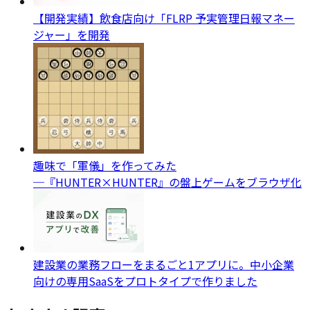
【開発実績】飲食店向け「FLRP 予実管理日報マネー
ジャー」を開発
趣味で「軍儀」を作ってみた
─『HUNTER×HUNTER』の盤上ゲームをブラウザ化
建設業の業務フローをまるごと1アプリに。中小企業
向けの専用SaaSをプロトタイプで作りました