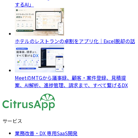
するAI」
ホテルのレストランの卓割をアプリ化｜Excel脱却の話
MeetのMTGから議事録、顧客・案件登録、見積提
案、AI解析、進捗管理、請求まで、すべて繋げるDX
サービス
業務改善・DX 専用SaaS開発