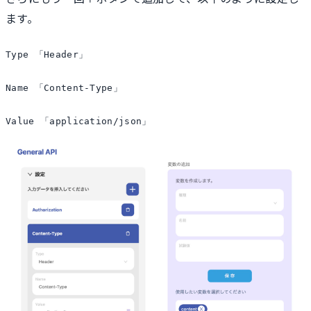
ます。
Type 「Header」

Name 「Content-Type」

Value 「application/json」