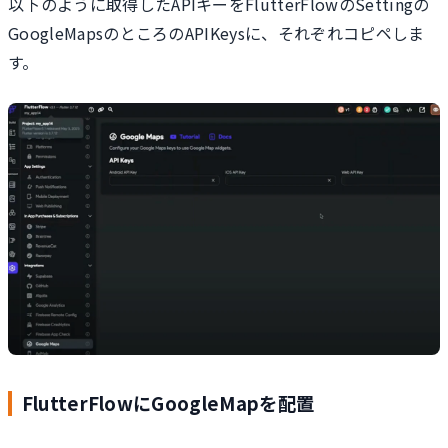
以下のように取得したAPIキーをFlutterFlowのSettingの
GoogleMapsのところのAPIKeysに、それぞれコピペしま
す。
FlutterFlowにGoogleMapを配置