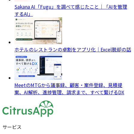
Sakana AI「Fugu」を調べて感じたこと｜「AIを管理
するAI」
ホテルのレストランの卓割をアプリ化｜Excel脱却の話
MeetのMTGから議事録、顧客・案件登録、見積提
案、AI解析、進捗管理、請求まで、すべて繋げるDX
サービス