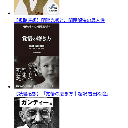
【視聴感想】明智光秀と、問題解決の属人性
【読書感想】『覚悟の磨き方｜超訳 吉田松陰』