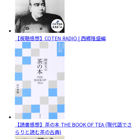
【視聴感想】COTEN RADIO | 西郷隆盛編
【読書感想】茶の本 THE BOOK OF TEA (現代語でさ
らりと読む茶の古典)