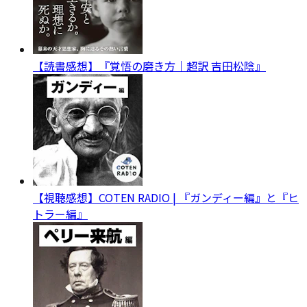
【読書感想】『覚悟の磨き方｜超訳 吉田松陰』
【視聴感想】COTEN RADIO | 『ガンディー編』と『ヒ
トラー編』