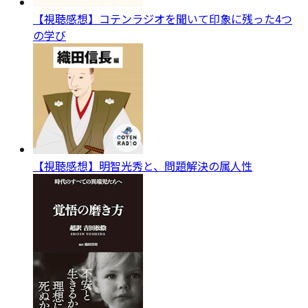
【視聴感想】コテンラジオを聞いて印象に残った4つ
の学び
【視聴感想】明智光秀と、問題解決の属人性