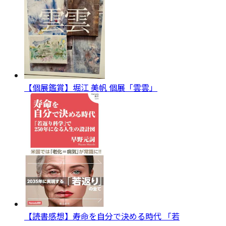
【個展鑑賞】堀江 美帆 個展「雲雲」
【読書感想】寿命を自分で決める時代 「若