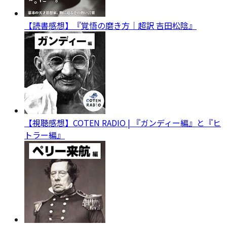
【読書感想】『覚悟の磨き方｜超訳 吉田松陰』
【視聴感想】COTEN RADIO | 『ガンディー編』と『ヒ
トラー編』