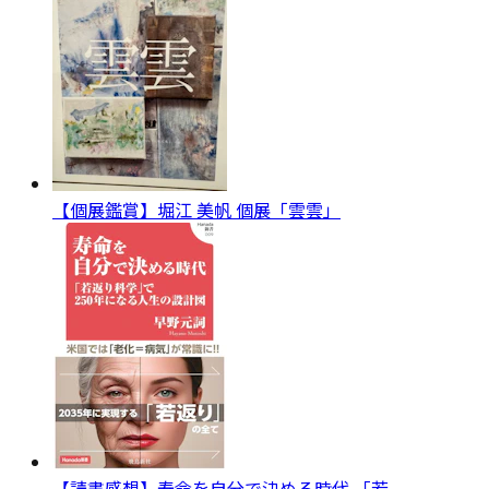
【個展鑑賞】堀江 美帆 個展「雲雲」
【読書感想】寿命を自分で決める時代 「若