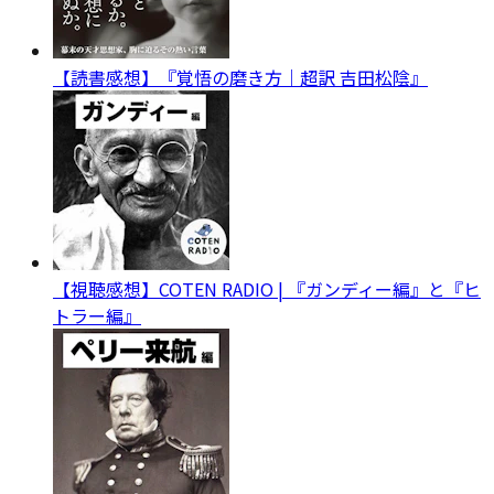
【読書感想】『覚悟の磨き方｜超訳 吉田松陰』
【視聴感想】COTEN RADIO | 『ガンディー編』と『ヒ
トラー編』