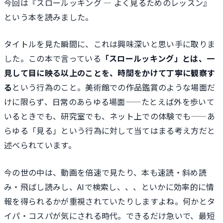
今回は『スロールッキング ― よく見るためのレッスン』
という本を読みました。
タイトルを見た瞬間に、これは興味深いと思い手に取りま
した。この本で言っている
「スロールッキング」とは、一
見して目に映る以上のことを、時間をかけて丁寧に観察す
る
という行為のこと。美術館での作品鑑賞のような場面だ
けに限らず、日常のあらゆる場面——たとえば外を歩いて
いるときでも、研究室でも、ネット上での体験でも——あ
らゆる「見る」という行為に対して当てはまる考え方だと
述べられています。
今の世の中は、動画を倍速で見たり、本も速読・斜め読
み・飛ばし読みし、AIで検索し、、、といかに効率的に情
報を得られるかが重視されていたりしますよね。何かとタ
イパ・コスパが気にされる時代。できるだけ急いで、最短