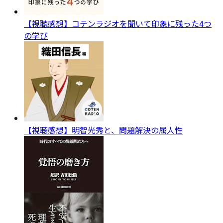
【視聴感想】コテンラジオを聞いて印象に残った4つ
の学び
【視聴感想】明智光秀と、問題解決の属人性