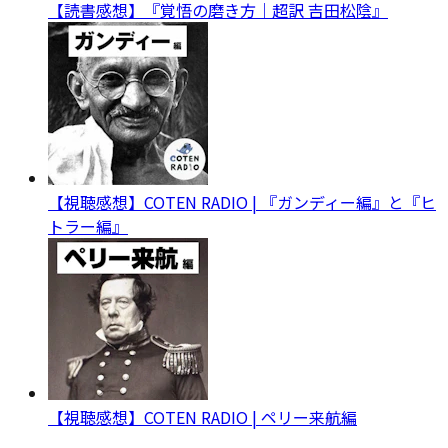
【読書感想】『覚悟の磨き方｜超訳 吉田松陰』
【視聴感想】COTEN RADIO | 『ガンディー編』と『ヒ
トラー編』
【視聴感想】COTEN RADIO | ペリー来航編