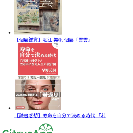
【個展鑑賞】堀江 美帆 個展「雲雲」
【読書感想】寿命を自分で決める時代 「若