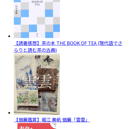
【読書感想】茶の本 THE BOOK OF TEA (現代語でさ
らりと読む茶の古典)
【個展鑑賞】堀江 美帆 個展「雲雲」