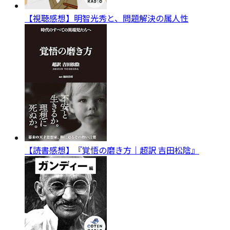
【視聴感想】明智光秀と、問題解決の属人性
【読書感想】『覚悟の磨き方｜超訳 吉田松陰』