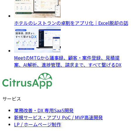
ホテルのレストランの卓割をアプリ化｜Excel脱却の話
MeetのMTGから議事録、顧客・案件登録、見積提
案、AI解析、進捗管理、請求まで、すべて繋げるDX
サービス
業務改善・DX 専用SaaS開発
新規サービス・アプリ PoC / MVP高速開発
LP / ホームページ制作