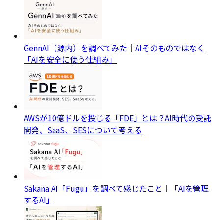
GennAI（源内）を調べてみた｜AIそのものではなく
「AIを安全に使う仕組み」
AWSが10億ドルを投じる「FDE」とは？AI時代の受託
開発、SaaS、SESについて考える
Sakana AI「Fugu」を調べて感じたこと｜「AIを管理
するAI」