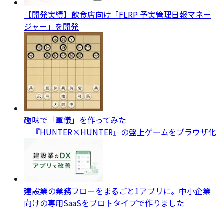
【開発実績】飲食店向け「FLRP 予実管理日報マネー
ジャー」を開発
趣味で「軍儀」を作ってみた
─『HUNTER×HUNTER』の盤上ゲームをブラウザ化
建設業の業務フローをまるごと1アプリに。中小企業
向けの専用SaaSをプロトタイプで作りました