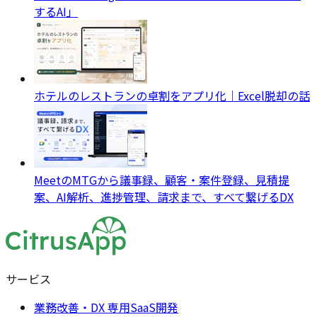
するAI」
ホテルのレストランの卓割をアプリ化｜Excel脱却の話
MeetのMTGから議事録、顧客・案件登録、見積提
案、AI解析、進捗管理、請求まで、すべて繋げるDX
サービス
業務改善・DX 専用SaaS開発