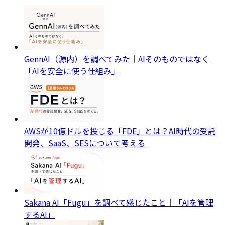
GennAI（源内）を調べてみた｜AIそのものではなく
「AIを安全に使う仕組み」
AWSが10億ドルを投じる「FDE」とは？AI時代の受託
開発、SaaS、SESについて考える
Sakana AI「Fugu」を調べて感じたこと｜「AIを管理
するAI」