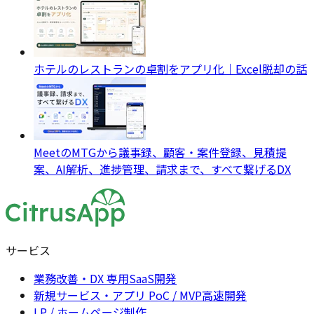
ホテルのレストランの卓割をアプリ化｜Excel脱却の話
MeetのMTGから議事録、顧客・案件登録、見積提
案、AI解析、進捗管理、請求まで、すべて繋げるDX
サービス
業務改善・DX 専用SaaS開発
新規サービス・アプリ PoC / MVP高速開発
LP / ホームページ制作