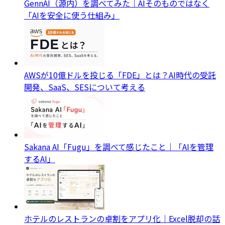
GennAI（源内）を調べてみた｜AIそのものではなく
「AIを安全に使う仕組み」
AWSが10億ドルを投じる「FDE」とは？AI時代の受託
開発、SaaS、SESについて考える
Sakana AI「Fugu」を調べて感じたこと｜「AIを管理
するAI」
ホテルのレストランの卓割をアプリ化｜Excel脱却の話