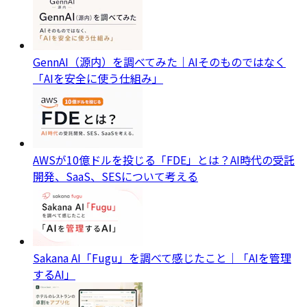
GennAI（源内）を調べてみた｜AIそのものではなく
「AIを安全に使う仕組み」
AWSが10億ドルを投じる「FDE」とは？AI時代の受託
開発、SaaS、SESについて考える
Sakana AI「Fugu」を調べて感じたこと｜「AIを管理
するAI」