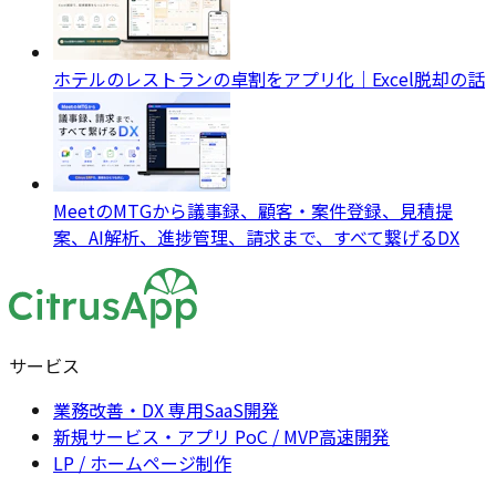
ホテルのレストランの卓割をアプリ化｜Excel脱却の話
MeetのMTGから議事録、顧客・案件登録、見積提
案、AI解析、進捗管理、請求まで、すべて繋げるDX
サービス
業務改善・DX 専用SaaS開発
新規サービス・アプリ PoC / MVP高速開発
LP / ホームページ制作