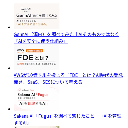
GennAI（源内）を調べてみた｜AIそのものではなく
「AIを安全に使う仕組み」
AWSが10億ドルを投じる「FDE」とは？AI時代の受託
開発、SaaS、SESについて考える
Sakana AI「Fugu」を調べて感じたこと｜「AIを管理
するAI」