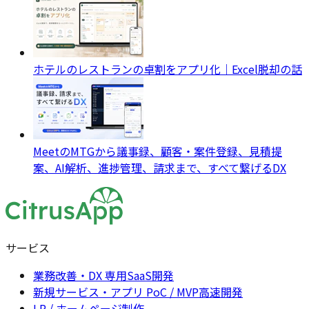
ホテルのレストランの卓割をアプリ化｜Excel脱却の話
MeetのMTGから議事録、顧客・案件登録、見積提
案、AI解析、進捗管理、請求まで、すべて繋げるDX
サービス
業務改善・DX 専用SaaS開発
新規サービス・アプリ PoC / MVP高速開発
LP / ホームページ制作