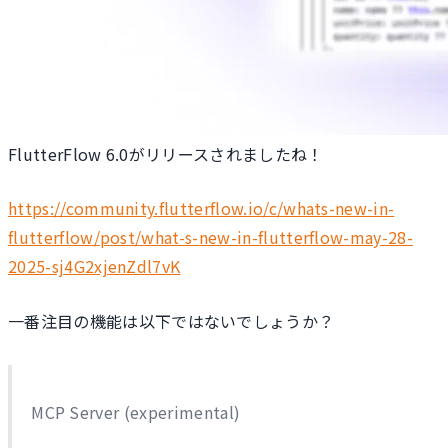
FlutterFlow 6.0がリリースされましたね！
https://community.flutterflow.io/c/whats-new-in-
flutterflow/post/what-s-new-in-flutterflow-may-28-
2025-sj4G2xjenZdl7vK
一番注目の機能は以下ではないでしょうか？
MCP Server (experimental)