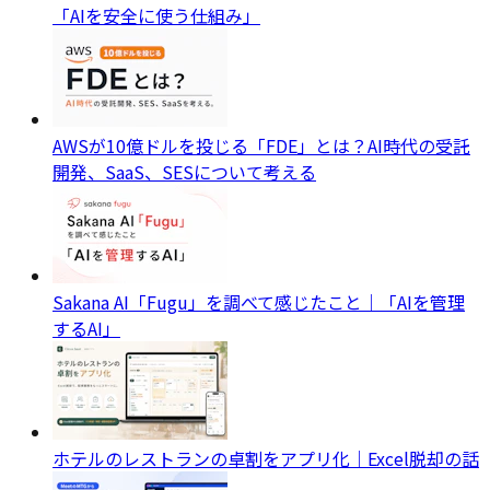
「AIを安全に使う仕組み」
AWSが10億ドルを投じる「FDE」とは？AI時代の受託
開発、SaaS、SESについて考える
Sakana AI「Fugu」を調べて感じたこと｜「AIを管理
するAI」
ホテルのレストランの卓割をアプリ化｜Excel脱却の話