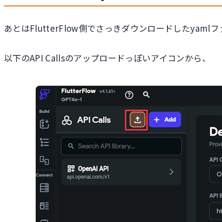
あとはFlutterFlow側でさっきダウンロードしたya
以下のAPI Callsのアップロードっぽいアイコンから、