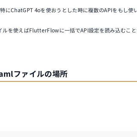
にChatGPT 4oを使おうとした時に複数のAPIをもし
ァイルを使えばFlutterFlowに一括でAPI設定を読み込む
るyamlファイルの場所