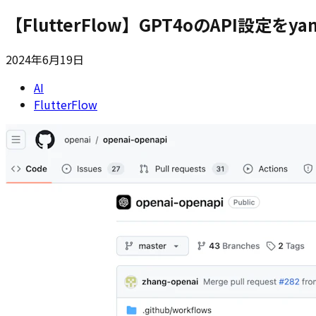
【FlutterFlow】GPT4oのAPI設
2024年6月19日
AI
FlutterFlow