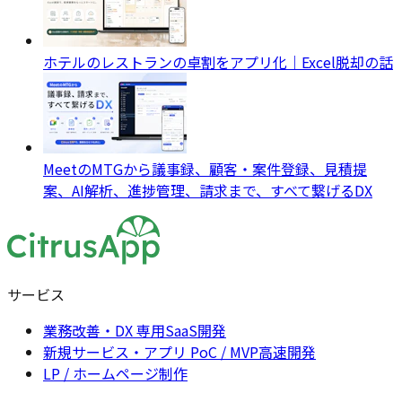
ホテルのレストランの卓割をアプリ化｜Excel脱却の話
MeetのMTGから議事録、顧客・案件登録、見積提
案、AI解析、進捗管理、請求まで、すべて繋げるDX
サービス
業務改善・DX 専用SaaS開発
新規サービス・アプリ PoC / MVP高速開発
LP / ホームページ制作