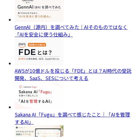
GennAI（源内）を調べてみた｜AIそのものではなく
「AIを安全に使う仕組み」
AWSが10億ドルを投じる「FDE」とは？AI時代の受託
開発、SaaS、SESについて考える
Sakana AI「Fugu」を調べて感じたこと｜「AIを管理
するAI」