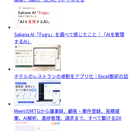
Sakana AI「Fugu」を調べて感じたこと｜「AIを管理
するAI」
ホテルのレストランの卓割をアプリ化｜Excel脱却の話
MeetのMTGから議事録、顧客・案件登録、見積提
案、AI解析、進捗管理、請求まで、すべて繋げるDX