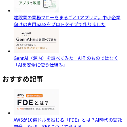
建設業の業務フローをまるごと1アプリに。中小企業
向けの専用SaaSをプロトタイプで作りました
GennAI（源内）を調べてみた｜AIそのものではなく
「AIを安全に使う仕組み」
おすすめ記事
AWSが10億ドルを投じる「FDE」とは？AI時代の受託
開発、SaaS、SESについて考える