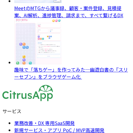
MeetのMTGから議事録、顧客・案件登録、見積提
案、AI解析、進捗管理、請求まで、すべて繋げるDX
趣味で「落ちゲー」を作ってみた─幽遊白書の『スリ
ーセブン』をブラウザゲーム化
サービス
業務改善・DX 専用SaaS開発
新規サービス・アプリ PoC / MVP高速開発