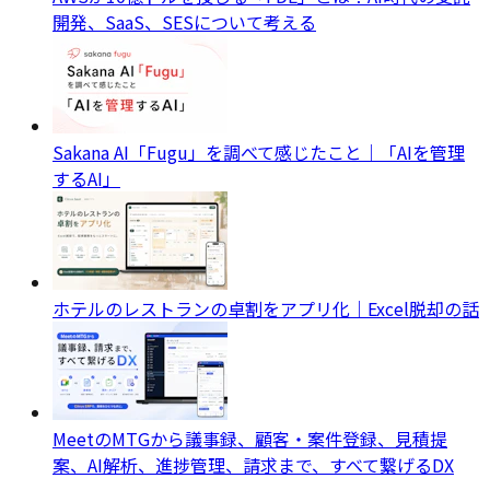
開発、SaaS、SESについて考える
Sakana AI「Fugu」を調べて感じたこと｜「AIを管理
するAI」
ホテルのレストランの卓割をアプリ化｜Excel脱却の話
MeetのMTGから議事録、顧客・案件登録、見積提
案、AI解析、進捗管理、請求まで、すべて繋げるDX